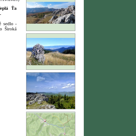
plá Ťa
.
é sedlo -
o Široká