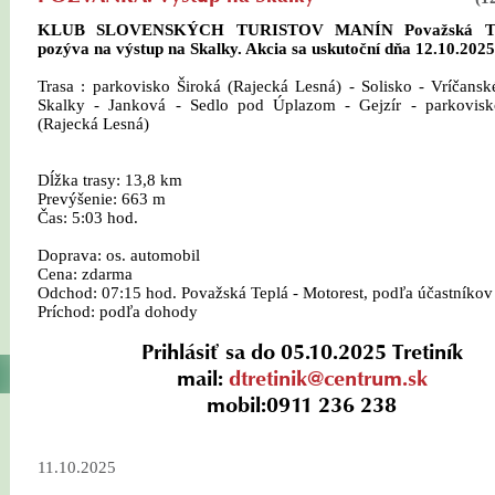
KLUB SLOVENSKÝCH TURISTOV MANÍN Považská Te
pozýva na výstup na Skalky. Akcia sa uskutoční dňa 12.10.2025
Trasa : parkovisko Široká (Rajecká Lesná) - Solisko - Vríčansk
Skalky - Janková - Sedlo pod Úplazom - Gejzír - parkovisk
(Rajecká Lesná)
Dĺžka trasy: 13,8 km
Prevýšenie: 663 m
Čas: 5:03 hod.
Doprava: os. automobil
Cena: zdarma
Odchod: 07:15 hod. Považská Teplá - Motorest, podľa účastníkov
Príchod: podľa dohody
Prihlásiť sa do 05.10.2025 Tretiník
mail:
dtretinik@centrum.sk
mobil:0911 236 238
11.10.2025