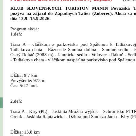
KLUB SLOVENSKÝCH TURISTOV MANÍN Považská Te
pozýva na zájazd do Západných Tatier (Zuberec). Akcia sa u
dňa 13.9.-15.9.2026.
Program akcie:
1.deň:
Trasa A - vláčikom z parkoviska pod Spálenou k Tatliakovej
Tatliakova chata - Rázcestie Smutná dolina - Smutné sedlo - P
Ostrý Roháč (2088 m) - Jamnícke sedlo - Volovec - Rákoň - Sed
- Tatliakova chata - vláčikom naspäť na parkovisko pod Spálenou
Dĺžka: 9,7 km
Prevýšenie: 973 m
Čas: 5:27 hod.
2.deň:
Trasa A - Kiry (PL) - Jaskinia Mroźna wyjście - Schronisko PTT
Ornak - Jaskinia Raptawicka - Dziura pod Smoczą Jamą - Kiry (P
Dĺžka: 13,8 km