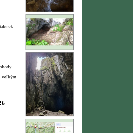
abełek -
 dohody
s veľkým
26