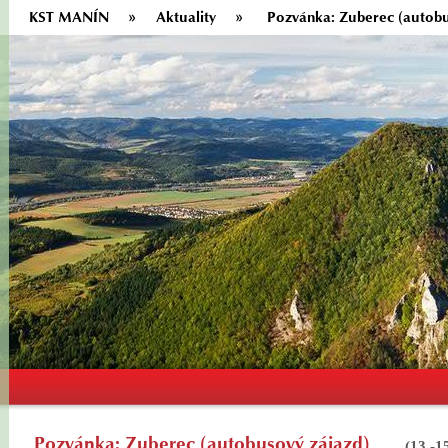
KST MANÍN
Aktuality
Pozvánka: Zuberec (autobu
Pozvánka: Zuberec (autobusový zájazd)
(13.-1