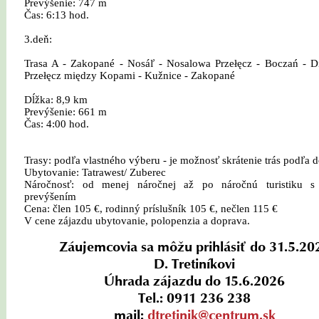
Prevýšenie: 747 m
Čas: 6:13 hod.
3.deň:
Trasa A - Zakopané - Nosáľ - Nosalowa Przełęcz - Boczań - Di
Przełęcz między Kopami - Kužnice - Zakopané
Dĺžka: 8,9 km
Prevýšenie: 661 m
Čas: 4:00 hod.
Trasy: podľa vlastného výberu - je možnosť skrátenie trás podľa
Ubytovanie: Tatrawest/ Zuberec
Náročnosť: od menej náročnej až po náročnú turistiku 
prevýšením
Cena: člen 105 €, rodinný príslušník 105 €, nečlen 115 €
V cene zájazdu ubytovanie, polopenzia a doprava.
Záujemcovia sa môžu prihlásiť do 31.5.20
D. Tretiníkovi
Úhrada zájazdu do 15.6.2026
Tel.: 0911 236 238
mail:
dtretinik@centrum.sk