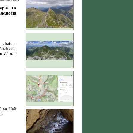
plá Ťa
skutoční
 chate -
lačlivé -
lo Zábrať
K na Hali
L)