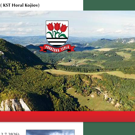
( KST Horal Kojšov)
12.7.2026)