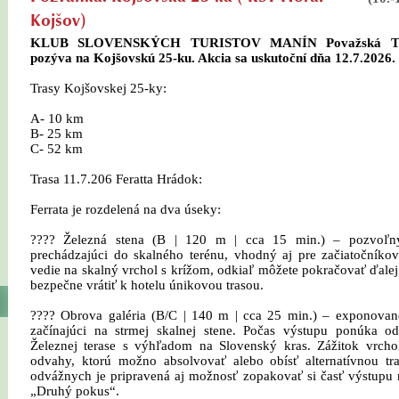
Kojšov)
KLUB SLOVENSKÝCH TURISTOV MANÍN Považská Te
pozýva na Kojšovskú 25-ku. Akcia sa uskutoční dňa 12.7.2026.
Trasy Kojšovskej 25-ky:
A- 10 km
B- 25 km
C- 52 km
Trasa 11.7.206 Feratta Hrádok:
Ferrata je rozdelená na dva úseky:
???? Železná stena (B | 120 m | cca 15 min.) – pozvoľn
prechádzajúci do skalného terénu, vhodný aj pre začiatočníko
vedie na skalný vrchol s krížom, odkiaľ môžete pokračovať ďalej
bezpečne vrátiť k hotelu únikovou trasou.
???? Obrova galéria (B/C | 140 m | cca 25 min.) – exponovane
začínajúci na strmej skalnej stene. Počas výstupu ponúka o
Železnej terase s výhľadom na Slovenský kras. Zážitok vrchol
odvahy, ktorú možno absolvovať alebo obísť alternatívnou tra
odvážnych je pripravená aj možnosť zopakovať si časť výstupu
„Druhý pokus“.