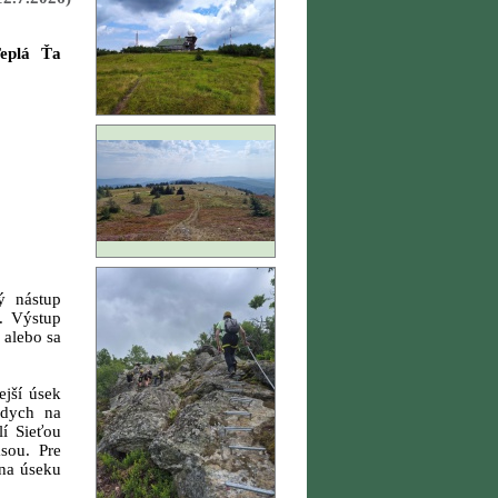
plá Ťa
ý nástup
v. Výstup
 alebo sa
jší úsek
ddych na
í Sieťou
sou. Pre
 na úseku