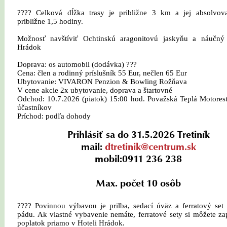
???? Celková dĺžka trasy je približne 3 km a jej absolvova
približne 1,5 hodiny.
Možnosť navštíviť Ochtinskú aragonitovú jaskyňu a náučný
Hrádok
Doprava: os automobil (dodávka) ???
Cena: člen a rodinný príslušník 55 Eur, nečlen 65 Eur
Ubytovanie: VIVARON Penzion & Bowling Rožňava
V cene akcie 2x ubytovanie, doprava a štartovné
Odchod: 10.7.2026 (piatok) 15:00 hod. Považská Teplá Motorest
účastníkov
Príchod: podľa dohody
Prihlásiť sa do 31.5.2026 Tretiník
mail:
dtretinik@centrum.sk
mobil:0911 236 238
Max. počet 10 osôb
???? Povinnou výbavou je prilba, sedací úväz a ferratový set
pádu. Ak vlastné vybavenie nemáte, ferratové sety si môžete za
poplatok priamo v Hoteli Hrádok.