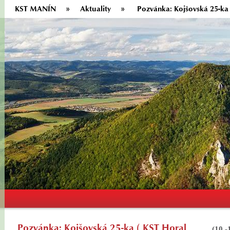
KST MANÍN
Aktuality
Pozvánka: Kojšovská 25-ka 
Pozvánka: Kojšovská 25-ka ( KST Horal
(10.-