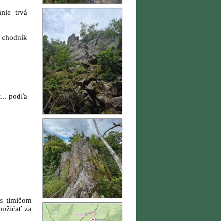
nie trvá
 chodník
... podľa
 s tlmičom
požičať za