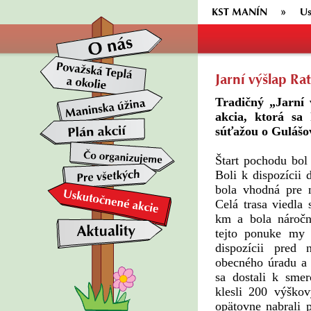
KST MANÍN
Us
Jarní výšlap Ra
Tradičný „Jarní 
akcia, ktorá sa
súťažou o Gulášo
Štart pochodu bol
Boli k dispozícii
bola vhodná pre n
Celá trasa viedla
km a bola náročn
tejto ponuke my s
dispozícii pred
obecného úradu a 
sa dostali k sme
klesli 200 výško
opätovne nabrali 