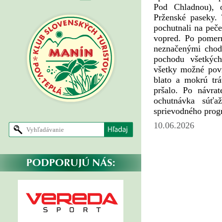
Pod Chladnou), 
Prženské paseky.
pochutnali na peč
vopred. Po pomern
neznačenými chod
pochodu všetkých
všetky možné povrc
blato a mokrú tr
pršalo. Po návrat
ochutnávka súťa
sprievodného progr
10.06.2026
PODPORUJÚ NÁS: