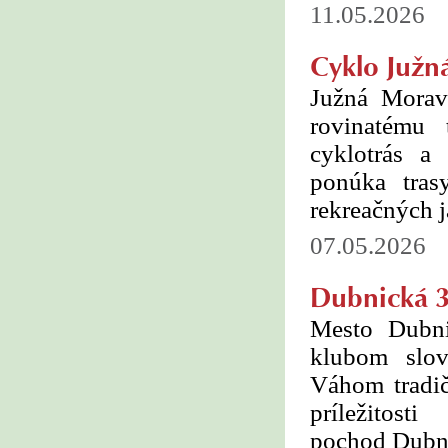
11.05.2026
Cyklo Južn
Južná Morav
rovinatému t
cyklotrás a
ponúka tras
rekreačných j
07.05.2026
Dubnická 3
Mesto Dubn
klubom slov
Váhom tradič
príležitost
pochod Dubni