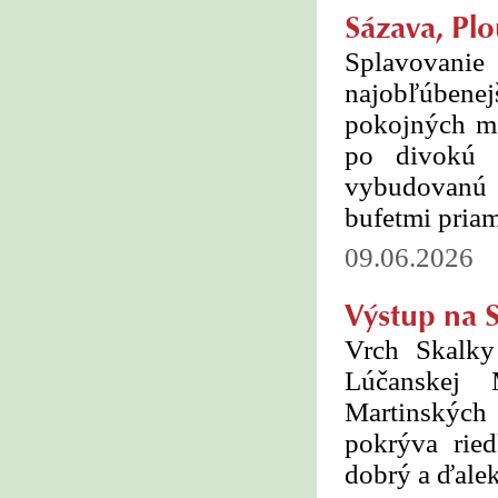
Sázava, Plo
Splavovani
najobľúbenej
pokojných m
po divokú 
vybudovanú 
bufetmi pria
09.06.2026
Výstup na 
Vrch Skalky
Lúčanskej 
Martinských
pokrýva rie
dobrý a ďale