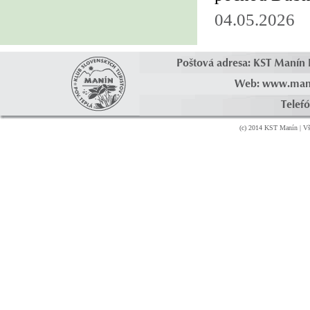
04.05.2026
Poštová adresa: KST Manín 
Web: www.ma
Telef
(c) 2014 KST Manín | Vš