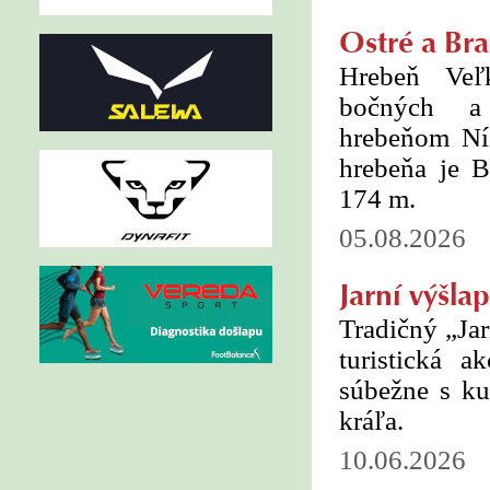
Ostré a Br
Hrebeň Veľ
bočných a 
hrebeňom Ní
hrebeňa je 
174 m.
05.08.2026
Jarní výšla
Tradičný „Jar
turistická a
súbežne s ku
kráľa.
10.06.2026