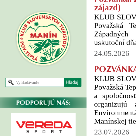
zájazd)
KLUB SLO
Považská T
Západných 
uskutoční dňa
24.05.2026
POZVÁNKA:
KLUB SLO
Považská Tep
a spoločnos
PODPORUJÚ NÁS:
organizujú
Environment
Manínskej ti
23.07.2026